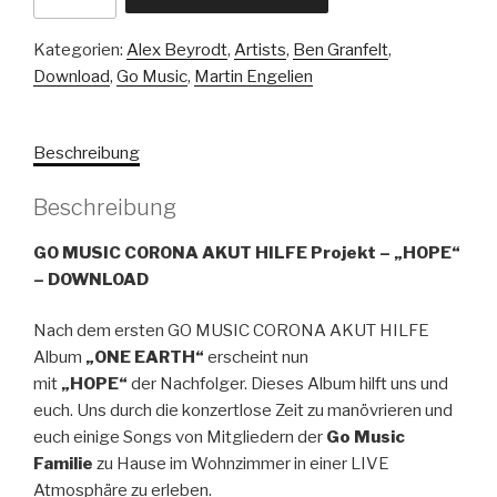
AKUT
HILFE
Kategorien:
Alex Beyrodt
,
Artists
,
Ben Granfelt
,
ALBUM
Download
,
Go Music
,
Martin Engelien
-
HOPE
-
Beschreibung
CD
Menge
Beschreibung
GO MUSIC CORONA AKUT HILFE Projekt – „HOPE“
– DOWNLOAD
Nach dem ersten GO MUSIC CORONA AKUT HILFE
Album
„ONE EARTH“
erscheint nun
mit
„HOPE“
der Nachfolger. Dieses Album hilft uns und
euch. Uns durch die konzertlose Zeit zu manövrieren und
euch einige Songs von Mitgliedern der
Go Music
Familie
zu Hause im Wohnzimmer in einer LIVE
Atmosphäre zu erleben.