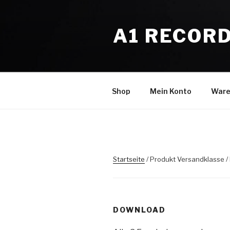
Zum
Inhalt
A1 RECOR
springen
Shop
Mein Konto
Ware
Startseite
/ Produkt Versandklasse 
DOWNLOAD