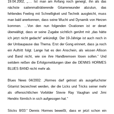
19.04.2002
,
„….
Ist man am Anfang noch geneigt, ihn als das
nächste saitenmalträtierende Gitarrenwunder abzutun, das
fehlendes Feeling mit Schnelligkeit und Technik ausgleicht, muss
man bald anerkennen, dass seine Wucht und Dynamik von Herzen
kommen.
…
Von den nun folgenden Ovationen ist er derart
überwältigt, dass er seine Zugabe sichtlich gerührt mit „das hätte
ich jetzt nicht gedacht“ ankündigt. Der 19-Jährige ist auch noch in
der Umbaupause das Thema.
Erst der Gong erinnert, dass ja noch
ein Auftritt folgt.
Lange hat es den Anschein, als wissen Allison
und Band nicht, wie sie ihre Handbremsen lösen sollen.“ Und
seitdem reißen die Erfolgsmeldungen über die DENNIS HORMES
BLUES BAND nicht mehr ab.
Blues News 04/2002: „Hormes darf getrost als ausgefuchster
Gitarrist bezeichnet werden, der die Licks und Tricks seiner mehr
als offensichtlichen Vorbilder Stevie Ray Vaughan und Jimi
Hendrix förmlich in sich aufgesogen hat.“
Sticks 8/03:“ Dennis Hormes beweißt, dass er jetzt schon ein