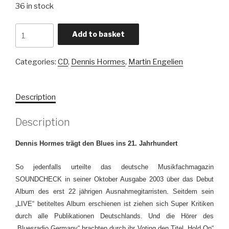
36 in stock
LIVE
Add to basket
-
The
Categories:
CD
,
Dennis Hormes
,
Martin Engelien
DENNIS
HORMES
BLUES
Description
BAND
-
Description
CD
quantity
Dennis Hormes trägt den Blues ins 21. Jahrhundert
So jedenfalls urteilte das deutsche Musikfachmagazin
SOUNDCHECK in seiner Oktober Ausgabe 2003 über das Debut
Album des erst 22 jährigen Ausnahmegitarristen. Seitdem sein
„LIVE“ betiteltes Album erschienen ist ziehen sich Super Kritiken
durch alle Publikationen Deutschlands. Und die Hörer des
„Bluesradio Germany“ brachten durch ihr Voting den Titel „Hold On“